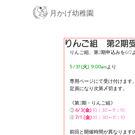
月かげ幼稚園
りんご組 第2期
りんご組、第2期申込みを6/
5 / 31 (火)  9:00am
より
専用ページにて受け付けます
定員になり次第〆切ます。
《第2期・りんご組》
③
6/ 3(金) 
10：30～11：10
④
7/ 1  (金) 
10：30～11：10
前回と開催時間が異なります