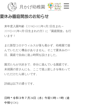
月かげ幼稚園
夏休み園庭開放のお知らせ
来年度入園年齢《2018(H30)年4月2日生まれ～
2019(H31)年4月1日生まれの方》に『園庭開放』を行
います！
まだ新型コロナウィルスが落ち着かず、幼稚園で遊
んでいただく機会がありません。そこで夏休みの一
日、園庭で自由に遊ぶ時間を設けました。
園児たちが大好きで、存分に遊んでいる園庭です。
未就園の皆さんにも、ここで遊ぶ楽しさを味わって
いただけたら嬉しいです。
詳細は以下の通りです。
日時＊令和３年７月28日（水）午前10時～11時（途
中帰りOK）