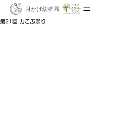
月かげ幼稚園
第21回 力こぶ祭り