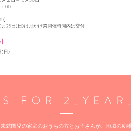
0月２日～10月30日
6：00
除く
0月25日(日)は月かげ祭開催時間内は交付
付
日(日)
SS FOR 2_YEAR
、未就園児の家庭のおうちの方とお子さんが、地域の幼