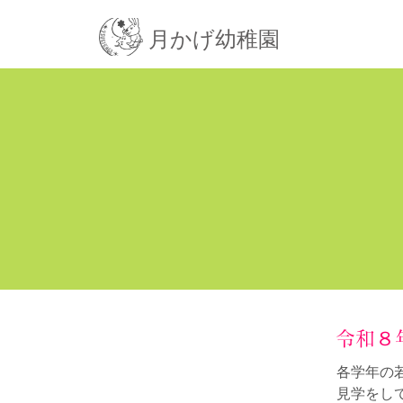
月かげ幼稚園
令和８
各学年の
見学をし