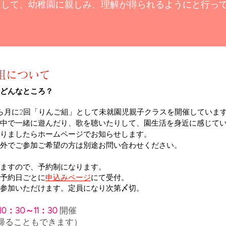
通して、幼稚園に親しみ、理解が得られるようにと行っ
組について
どんなところ？
ら月に2回「りんご組」として未就園児親子クラスを開催していま
中で一緒に遊んだり、歌を聴いたりして、園生活を身近に感じて
りましたらホームページでお知らせします。
外でご参加ご希望の方は別途お問い合わせください。
ますので、
予約制になります。
予約日ごとに
申込みページ
にて受付。
ご参加いただけます。
定員になり次第〆切。
10：30～11：30
開催
帰ることもできます）