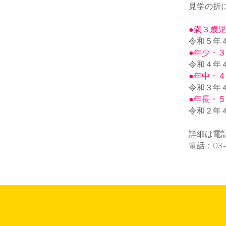
見学の折
●満３歳
令和５年
●年少・
令和４年
●年中・
令和３年
●年長・
令和２年
詳細は電
​電話：0
3