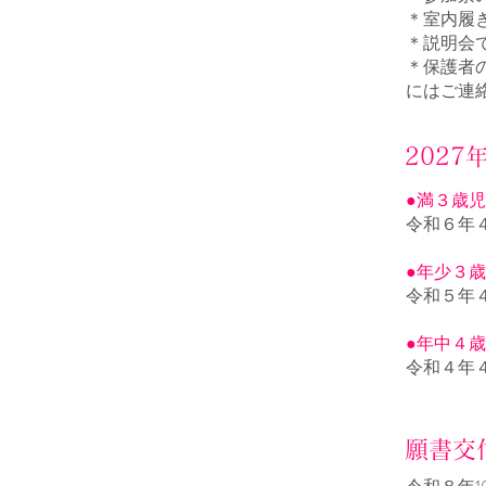
＊室内履
＊説明会
＊保護者
にはご連
2027
●満３歳
令和６年
●年少３
令和５年
●年中４
令和４
年
願書交