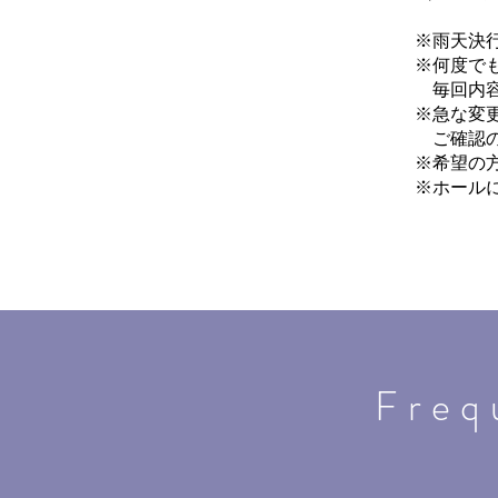
​※雨天決
※何度で
毎回内容
※
急な変
ご確認の
※希望の
​※ホー
Freq