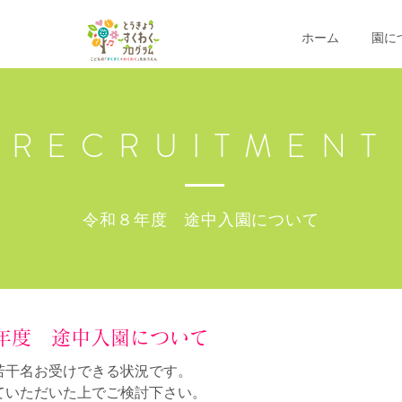
ホーム
園に
RECRUITMENT
令和８年度 途中入園について
年度 途中入園について
若干名お受けできる状況です。
ていただいた上でご検討下さい。