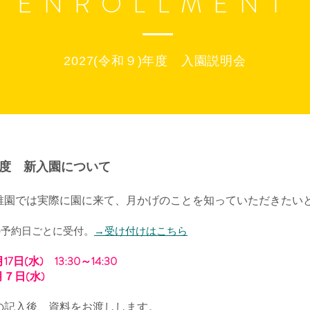
ENROLLMENT
2027(令和９)年度 入園説明会
度 新入園について
稚園では実際に園に来て、月かげのことを知っていただきたい
予約日ごとに受付​。
→受け付けはこちら
17日(水) 13:30～14:30
0月７日(水)
の記入後、資料をお渡しします。