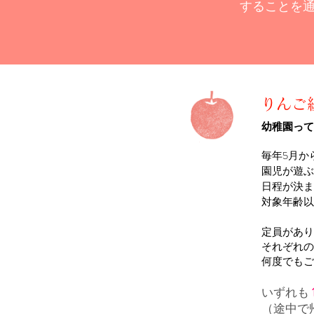
することを
りんご
幼稚園って
毎年5月か
園児が遊ぶ
日程が決ま
対象年齢以
定員があり
それぞれの
​何度でも
いずれも
（途中で