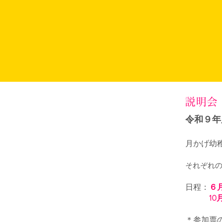
​説明会
令和９年
月かげ幼
それぞれの
日程：
６月
1
＊参加票